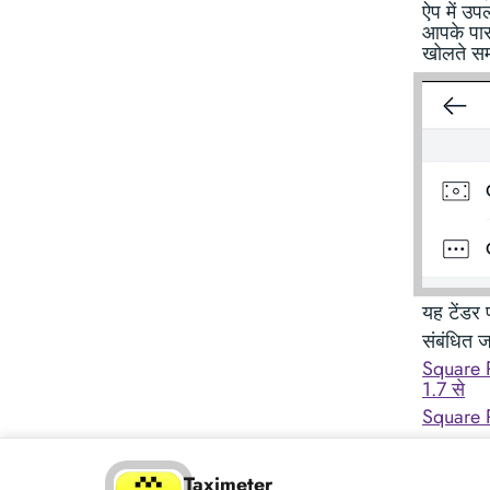
ऐप में उप
आपके पास
खोलते समय
यह टेंडर प
संबंधित 
Square P
1.7 से
Square P
Taximeter
Taximete
Taximeter