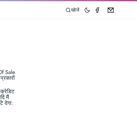
Taximeter on 
Email
खोजें
 Of Sale
प्रकारों
क्रेडिट
ि मैं
ि देगा: