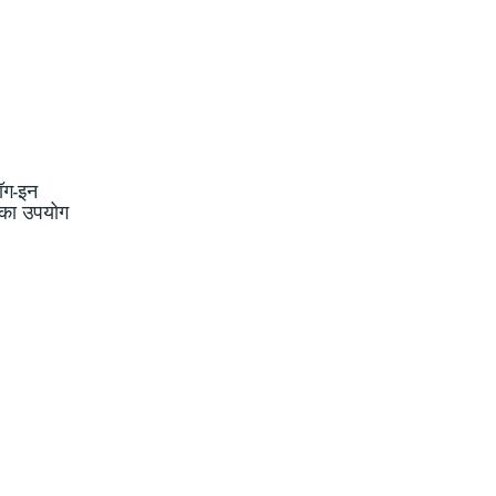
लॉग-इन
 का उपयोग