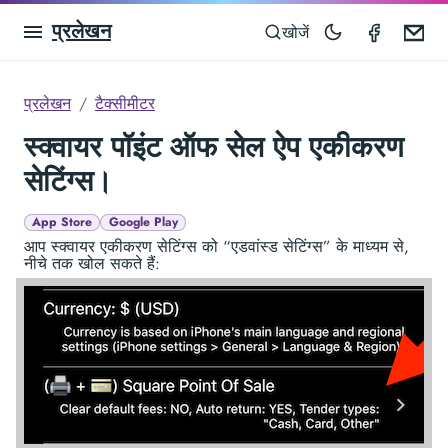
प्रलेखन
Taximet
Em
खोजें
प्रलेखन
टैक्सीमीटर
स्क्वायर पॉइंट ऑफ सेल ऐप एकीकरण
सेटिंग्स।
App Store
Google Play
आप स्क्वायर एकीकरण सेटिंग्स को “एडवांस्ड सेटिंग्स” के माध्यम से,
नीचे तक खोल सकते हैं: