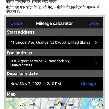
मीलेज कैलकुलेटर आपकी मदद करेगा!
मीलेज ऐप एक छोटा ऐप है, जो मेनू > मीलेज कैलकुलेटर के माध्यम से
उपलब्ध है: