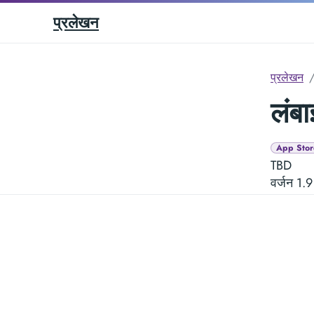
प्रलेखन
प्रलेखन
लंबा
App Stor
TBD
वर्जन 1.9 