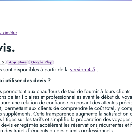
Taximètre
is.
4.5
App Store
Google Play
s sont disponibles à partir de la
version 4.5
.
i utiliser des devis ?
s permettent aux chauffeurs de taxi de fournir à leurs clients
ons de tarif claires et professionnelles avant le début du voy
taure une relation de confiance en posant des attentes préci
t, permettant aux clients de comprendre le coût total, y comp
s suppléments. Cette transparence augmente la satisfaction c
es litiges sur les tarifs et simplifie la préparation des voyages
s devis enregistrés accélèrent les réservations récurrentes et f
on des trajets fréquents ou des clients professionnels.