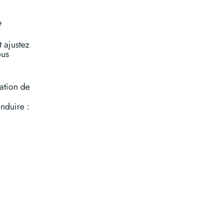
e
 ajustez
ous
ation de
nduire :