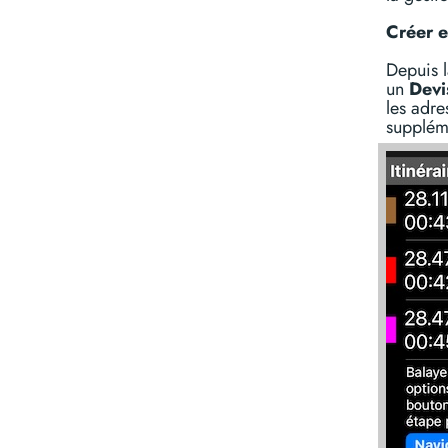
Créer et
Depuis l
un
Devi
les adre
suppléme