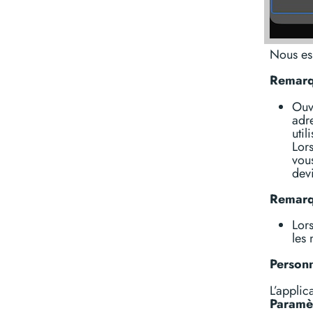
Nous esp
Remarqu
Ouvr
adre
util
Lors
vou
devi
Remarqu
Lor
les
Personn
L’appli
Paramè