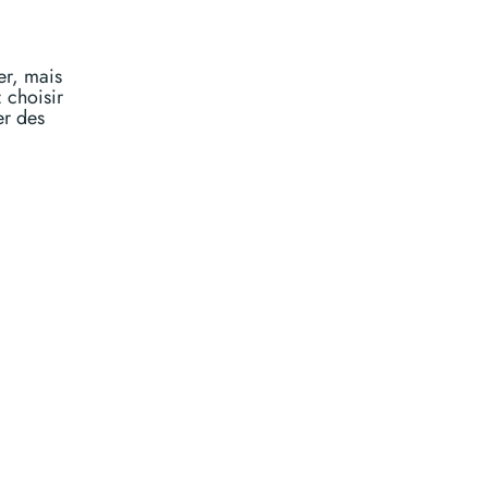
er, mais
 choisir
er des