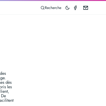
Taximeter on 
Email
Recherche
 des
age.
ses dès
ris les
lient,
. De
acilitent