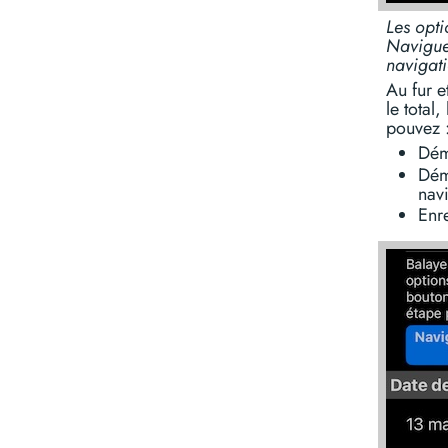
Les opti
Naviguer
navigati
Au fur e
le total
pouvez 
Dém
Dém
nav
Enr