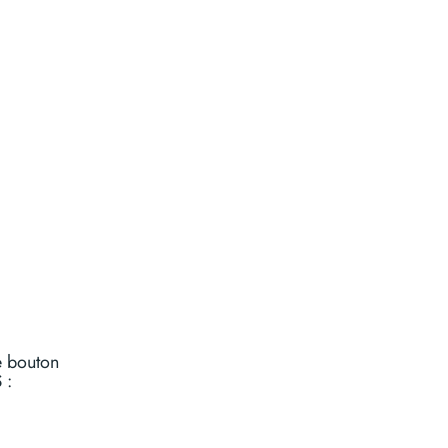
e bouton
S
: