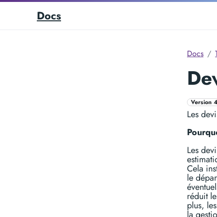
Docs
Docs
Dev
Version 
Les devi
Pourquo
Les devi
estimati
Cela ins
le dépar
éventuel
réduit l
plus, le
la gesti