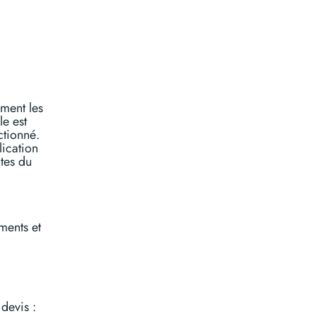
ement les
le est
ctionné.
lication
tes du
ments et
devis :