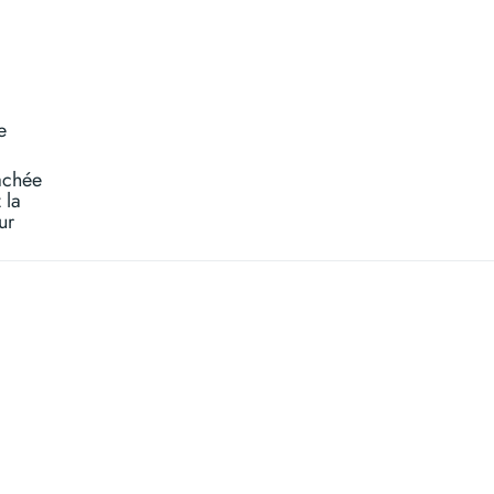
e
achée
 la
ur