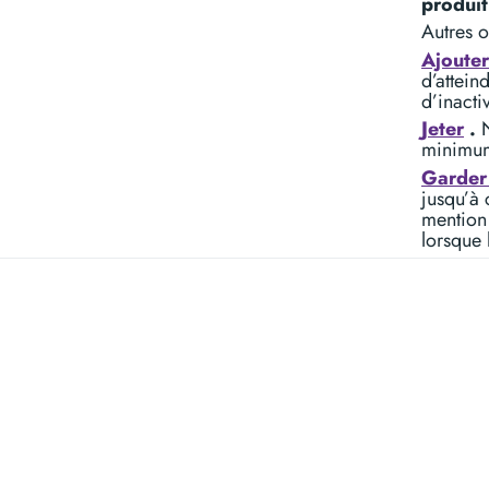
produit
Autres o
Ajoute
d’attein
d’inacti
Jeter
.
N
minimum 
Garder 
jusqu’à 
mention
lorsque 