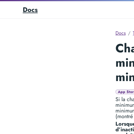
Docs
Docs
Cha
min
min
App Stor
Si la ch
minimum,
minimum.
(montré
Lorsque
d’inact