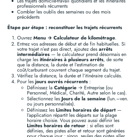
Les trajets domicile-travail quotidiens et les itinéraires
professionnels récurrents
Combler les oublis des semaines ou des mois
précédents
Étape par étape : reconstituer les trajets récurrents
Ouvrez
Menu → Calculateur de kilométrage
.
Entrez vos adresses de début et de fin habituelles. Si
votre trajet n’est pas direct, ajoutez des
arrêts
intermédiaires
— le calculateur prend désormais en
charge les
itinéraires à plusieurs arrêts
, de sorte
que la distance, la durée et l’estimation de
coût/carburant couvrent chaque segment du trajet.
Vérifiez la distance, la durée et l’itinéraire calculés.
Pour les
jours ouvrés récurrents
:
Définissez la
Catégorie
→ Entreprise (ou
Personnel, Médical, Charité, Autre selon le cas).
Sélectionnez les
Jours de la semaine
(lun.–ven.
ou jours personnalisés).
Définissez les
Limites horaires de départ
—
l’application répartit les départs sur la plage
horaire choisie. Vous pouvez aussi définir les
Limites horaires de retour
: si elles sont
définies, des pistes aller et retour sont générées
pour chaque jour ; sinon, seules des pistes aller