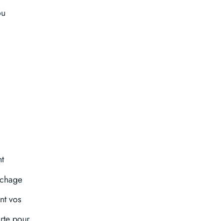
ou
nt
fichage
nt vos
arte pour