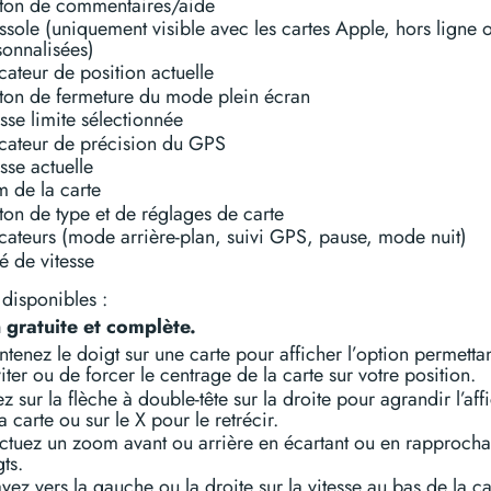
ton de commentaires/aide
ssole (uniquement visible avec les cartes Apple, hors ligne 
sonnalisées)
cateur de position actuelle
ton de fermeture du mode plein écran
sse limite sélectionnée
icateur de précision du GPS
sse actuelle
 de la carte
ton de type et de réglages de carte
icateurs (mode arrière-plan, suivi GPS, pause, mode nuit)
é de vitesse
disponibles :
 gratuite et complète.
tenez le doigt sur une carte pour afficher l’option permetta
iter ou de forcer le centrage de la carte sur votre position.
z sur la flèche à double-tête sur la droite pour agrandir l’af
a carte ou sur le X pour le retrécir.
ectuez un zoom avant ou arrière en écartant ou en rapprocha
ts.
yez vers la gauche ou la droite sur la vitesse au bas de la c