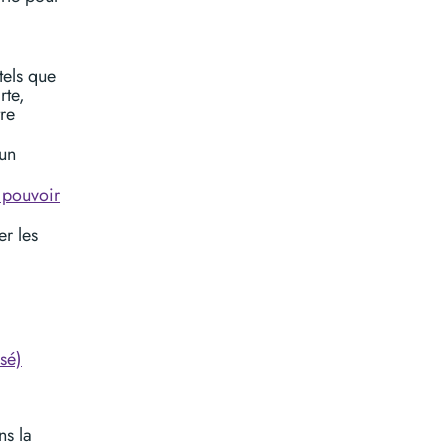
tels que
rte,
tre
 un
 pouvoir
er les
isé)
ns la