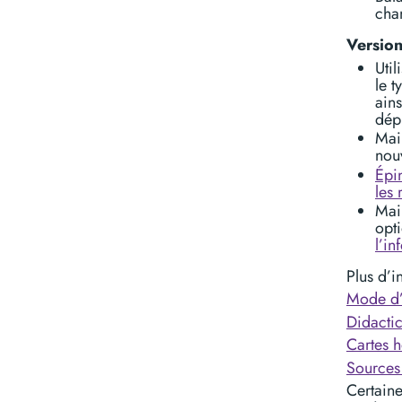
chan
Versio
Util
le t
ains
dép
Main
nou
Épi
les 
Main
opt
l’in
Plus d’i
Mode d’
Didactic
Cartes h
Sources 
Certaine