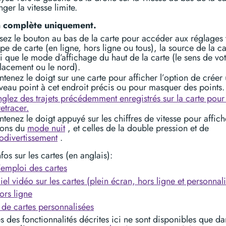
ger la vitesse limite.
n complète uniquement.
isez le bouton au bas de la carte pour accéder aux réglages 
ype de carte (en ligne, hors ligne ou tous), la source de la ca
i que le mode d’affichage du haut de la carte (le sens de vo
lacement ou le nord).
tenez le doigt sur une carte pour afficher l’option de créer
veau point à cet endroit précis ou pour masquer des points.
nglez des trajets précédemment enregistrés sur la carte pour
retracer.
tenez le doigt appuyé sur les chiffres de vitesse pour affich
ions du
mode nuit
, et celles de la double pression et de
fodivertissement
.
nfos sur les cartes (en anglais):
emploi des cartes
iel vidéo sur les cartes (plein écran, hors ligne et personnal
ors ligne
de cartes personnalisées
s des fonctionnalités décrites ici ne sont disponibles que da