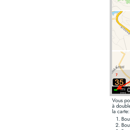
Vous pou
à double
la carte:
Bou
Bou