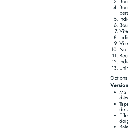
Bou
Bou
per
Indi
Bou
Vite
Ind
Vite
Nom
Bou
Ind
Unit
Options 
Version
Main
d’év
Tape
de l
Eff
doig
Bala