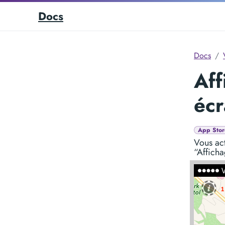
Docs
Docs
Aff
éc
App Stor
Vous ac
“Afficha