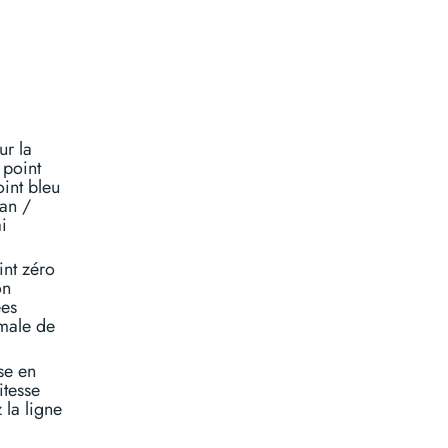
ur la
 point
int bleu
Pan /
i
int zéro
on
ées
imale de
se en
itesse
 la ligne