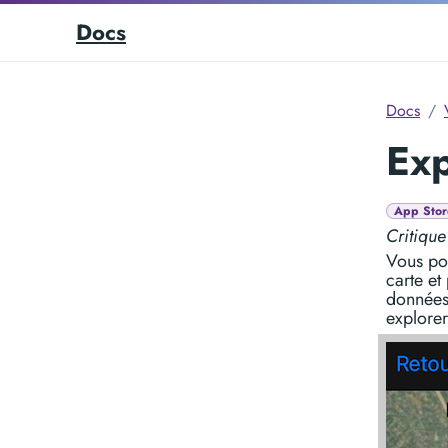
Docs
Docs
Exp
App Stor
Critique
Vous pou
carte et
données
explore