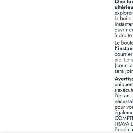
Que fai
ultérie
explorer
la boîte
instanta
ouvrir c
à droite
Le bout
l’insta
courrier
etc. Lor
(courrie
sera join
Avertis
uniqueme
s’exécut
l’écran.
nécess
pour vou
égaleme
COMPTEU
TRAVAIL
l’applic