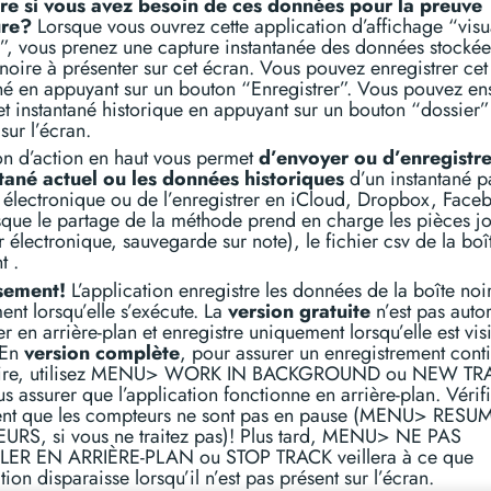
re si vous avez besoin de ces données pour la preuve
ure?
Lorsque vous ouvrez cette application d’affichage “visua
”, vous prenez une capture instantanée des données stocké
 noire à présenter sur cet écran. Vous pouvez enregistrer cet
né en appuyant sur un bouton “Enregistrer”. Vous pouvez en
et instantané historique en appuyant sur un bouton “dossier”
 sur l’écran.
on d’action en haut vous permet
d’envoyer ou d’enregistre
ntané actuel ou les données historiques
d’un instantané p
 électronique ou de l’enregistrer en iCloud, Dropbox, Face
sque le partage de la méthode prend en charge les pièces jo
r électronique, sauvegarde sur note), le fichier csv de la boî
t .
sement!
L’application enregistre les données de la boîte noi
nt lorsqu’elle s’exécute. La
version gratuite
n’est pas auto
er en arrière-plan et enregistre uniquement lorsqu’elle est vis
 En
version complète
, pour assurer un enregistrement conti
aire, utilisez MENU> WORK IN BACKGROUND ou NEW TR
s assurer que l’application fonctionne en arrière-plan. Vérif
nt que les compteurs ne sont pas en pause (MENU> RESU
RS, si vous ne traitez pas)! Plus tard, MENU> NE PAS
LER EN ARRIÈRE-PLAN ou STOP TRACK veillera à ce que
ation disparaisse lorsqu’il n’est pas présent sur l’écran.