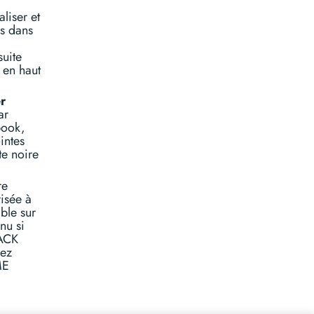
liser et
es dans
suite
 en haut
r
ar
book,
intes
te noire
re
risée à
ible sur
nu si
ACK
iez
ME