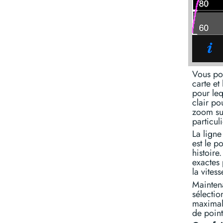
Vous pou
carte et
pour leq
clair po
zoom su
particuli
La ligne
est le p
histoire
exactes 
la vites
Maintena
sélectio
maximale
de point