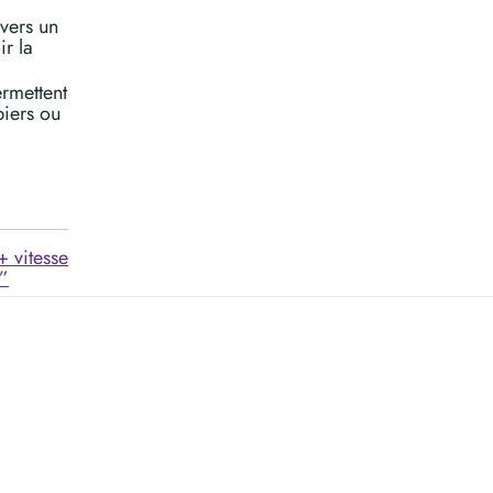
 vers un
ir la
rmettent
piers ou
+ vitesse
s”