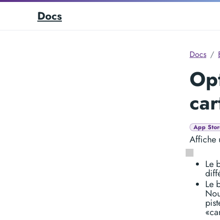
Docs
Docs
Opt
car
App Stor
Affiche 
Le 
diff
Le b
Nou
pis
«car