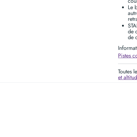
cou
Le b
autr
retr
STA
de 
de 
Informa
Pistes co
Toutes l
et altitu