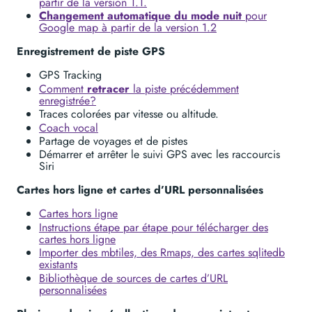
partir de la version 1.1.
Changement automatique du mode nuit
pour
Google map à partir de la version 1.2
Enregistrement de piste GPS
GPS Tracking
Comment
retracer
la piste précédemment
enregistrée?
Traces colorées par vitesse ou altitude.
Coach vocal
Partage de voyages et de pistes
Démarrer et arrêter le suivi GPS avec les raccourcis
Siri
Cartes hors ligne et cartes d’URL personnalisées
Cartes hors ligne
Instructions étape par étape pour télécharger des
cartes hors ligne
Importer des mbtiles, des Rmaps, des cartes sqlitedb
existants
Bibliothèque de sources de cartes d’URL
personnalisées