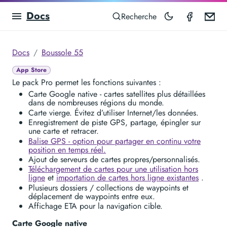
Docs
Compas
Em
Recherche
Docs
Boussole 55
App Store
Le pack Pro permet les fonctions suivantes :
Carte Google native - cartes satellites plus détaillées
dans de nombreuses régions du monde.
Carte vierge. Évitez d’utiliser Internet/les données.
Enregistrement de piste GPS, partage, épingler sur
une carte et retracer.
Balise GPS - option pour partager en continu votre
position en temps réel.
Ajout de serveurs de cartes propres/personnalisés.
Téléchargement de cartes pour une utilisation hors
ligne
et
importation de cartes hors ligne existantes
.
Plusieurs dossiers / collections de waypoints et
déplacement de waypoints entre eux.
Affichage ETA pour la navigation cible.
Carte Google native