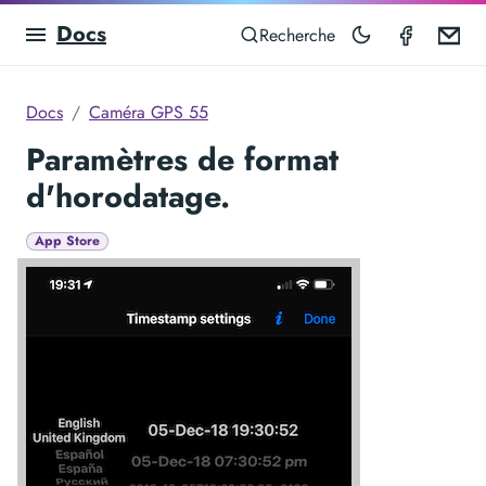
Docs
GPS Ca
Em
Recherche
Docs
Caméra GPS 55
Paramètres de format
d'horodatage.
App Store