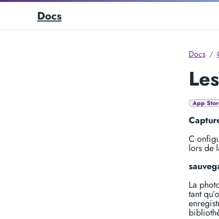
Docs
Docs
Les
App Stor
Captur
C onfigu
lors de 
sauveg
La photo
tant qu’
enregist
biblioth