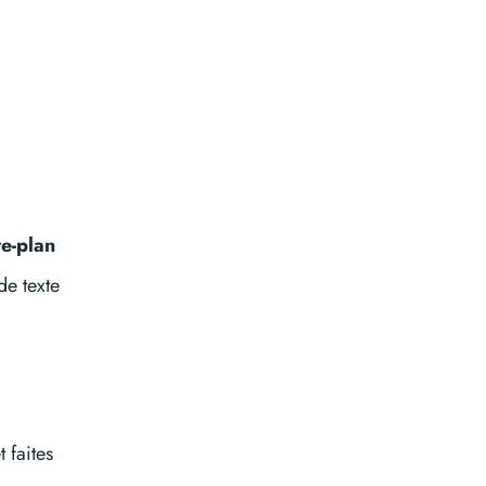
re-plan
de texte
 faites