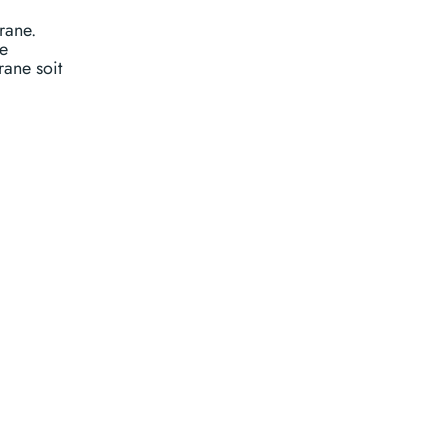
rane.
de
rane soit