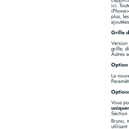
ici. Tou
iPhone>
plus, le
ajoutées
Grille 
Version 
grille, 
Autres s
Option 
La nouve
Paramèt
Option
Vous po
unique
Section 
Bruno, m
utilisan