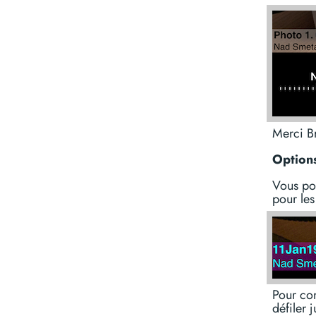
Merci B
Options
Vous pou
pour les
Pour con
défiler 