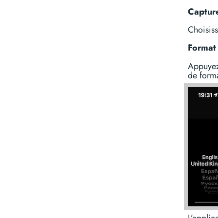
Capture
Choisiss
Format
Appuyez
de forma
L’applic