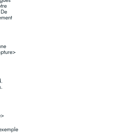
tre
 De
lement
une
apture>
d.
s.
e>
 exemple