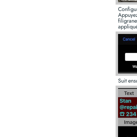
Configur
Appuyez 
filigran
appliqué
Suit ens