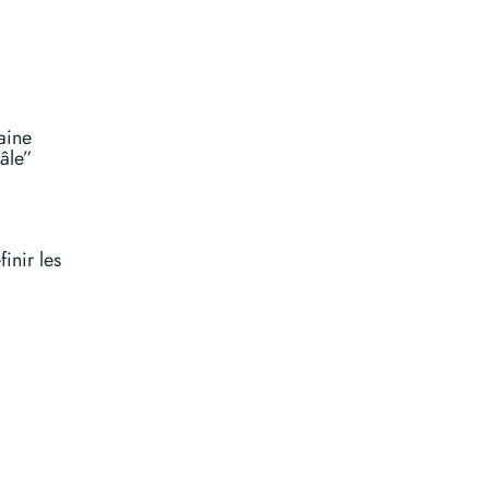
aine
âle”
inir les