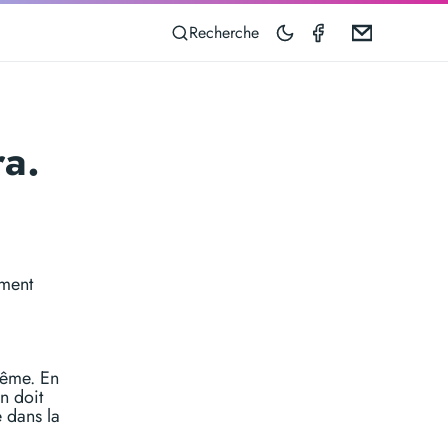
GPS Camera 5
Email
Recherche
ra.
ement
même. En
n doit
 dans la