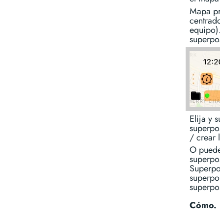
Mapa pr
centrad
equipo)
superpo
Elija y 
superpos
/ crear 
O puede
superpo
Superpo
superpos
superpo
Cómo.