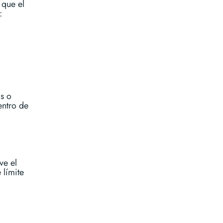
 que el
:
s o
entro de
ve el
 límite