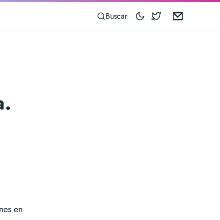
Blocoware on 
Email
Buscar
a.
nes en