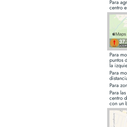
Para ag
centro e
Para mo
puntos d
la izqui
Para mo
distanci
Para zon
Para las
centro d
con un 