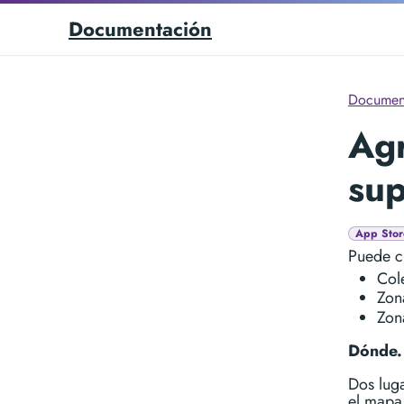
Documentación
Documen
Agr
sup
App Stor
Puede cr
Col
Zon
Zon
Dónde.
Dos luga
el mapa