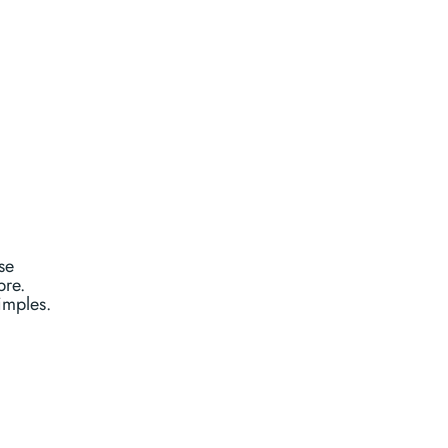
se
bre.
imples.