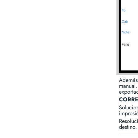
Además 
manual. 
exporta
CORRE
Solucion
impresi
Resoluc
destino.