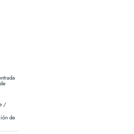
entrada
 de
e /
ción de