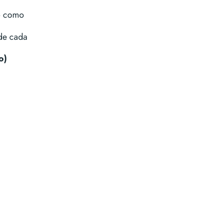
co como
 de cada
o)