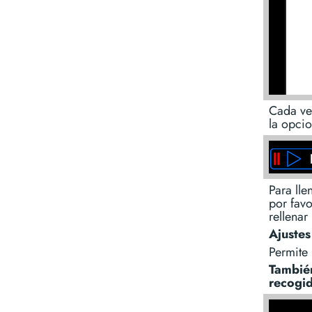
Cada vez
la opci
Para lle
por fav
rellena
Ajuste
Permite 
También
recogid