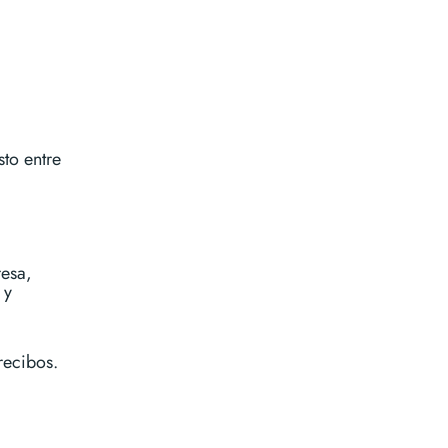
sto entre
resa,
 y
recibos.