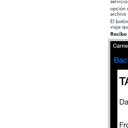
servicio
opción d
archivo 
El botón
viaje q
Recibo 