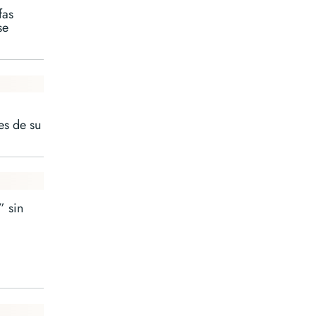
fas
se
es de su
” sin