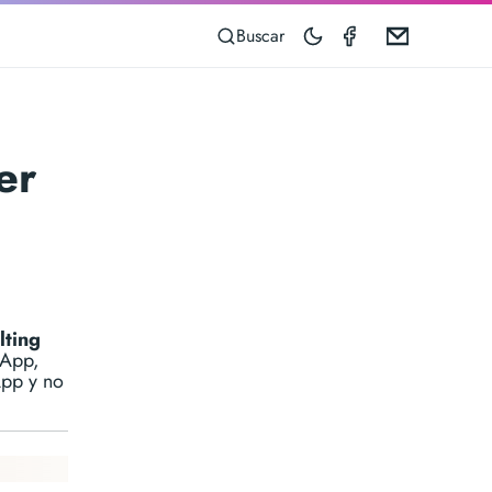
Taximeter on 
Email
Buscar
er
lting
 App,
App y no