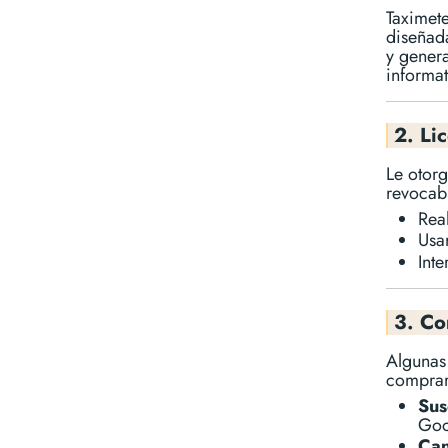
Taximet
diseñada
y gener
informat
2. Li
Le otorg
revocab
Real
Usa
Int
3. C
Algunas 
comprar
Sus
Goo
Can