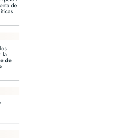
uenta de
íticas
los
 la
le de
o
y
,