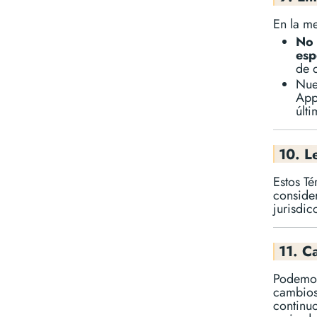
En la m
No 
esp
de 
Nue
App
últ
10. L
Estos Té
consider
jurisdic
11. C
Podemos
cambios 
continu