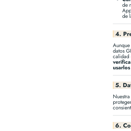
de 
App
de l
4. Pr
Aunque n
datos GP
calidad 
verific
usarlos
5. Da
Nuestr
protege
consien
6. Co