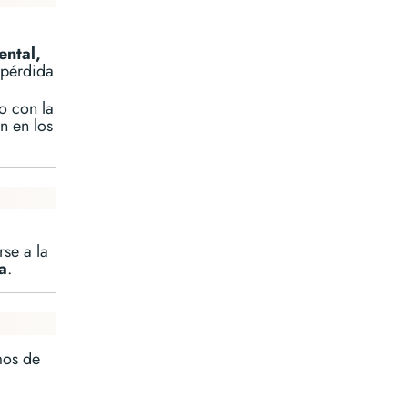
ental,
 pérdida
o con la
n en los
rse a la
a
.
mos de