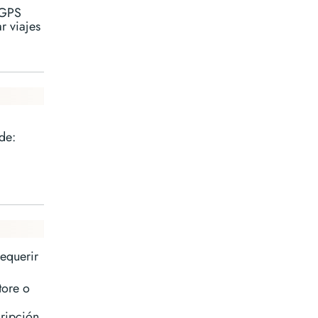
 GPS
r viajes
de:
requerir
tore o
ripción