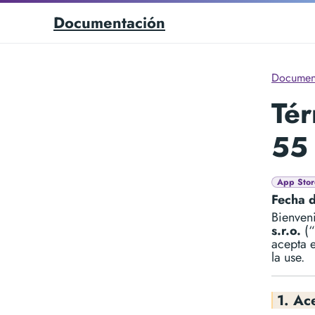
Documentación
Documen
Tér
55
App Stor
Fecha d
Bienven
s.r.o.
(“
acepta e
la use.
1. Ac