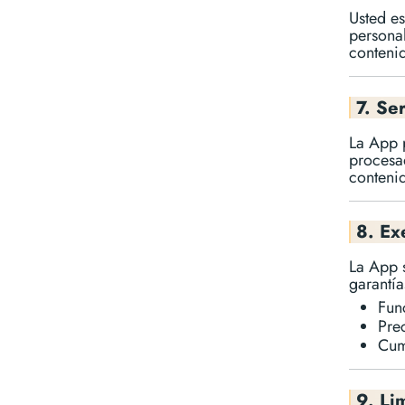
Usted es
persona
contenid
7. Se
La App p
procesa
contenid
8. Ex
La App 
garantía
Fun
Pre
Cum
9. Li