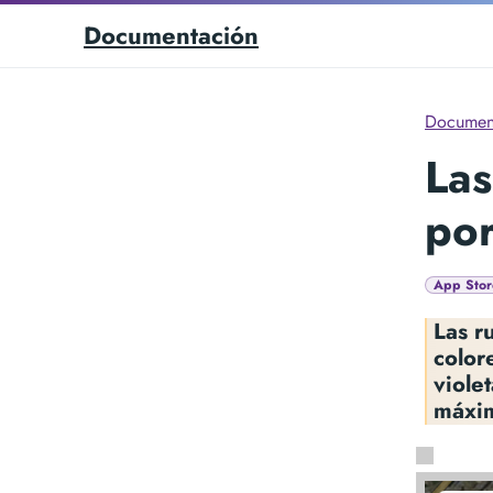
Documentación
Documen
Las
por
App Stor
Las r
color
viole
máxim