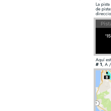
La pista
de pista
direccio
Aquí est
# 1
, A /