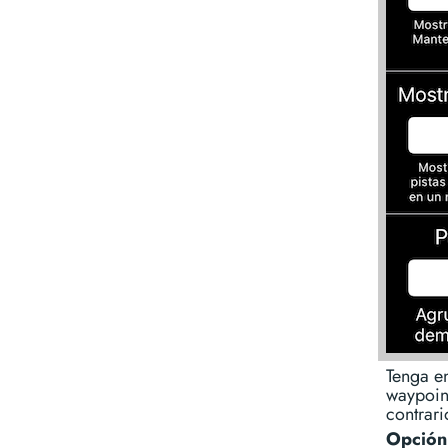
Tenga e
waypoint
contrari
Opción 