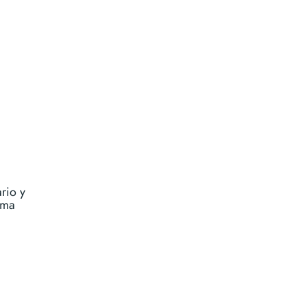
rio y
rma