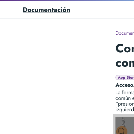
Documentación
Documen
Co
co
App Stor
Acceso
La form
común e
“presion
izquierd