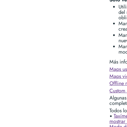
Util
del
obli
Man
cre
Mar
nue
Man
mod
Más info
Maps us
Maps vid
Offline
Custom 
Algunas 
complet
Todos l
▪︎
Taxím
mostrar 
Modo de