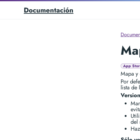
Documentación
Documen
Ma
App Stor
Mapa y 
Por defe
lista de
Version
Man
evit
Util
del
Haz
Sólo ve