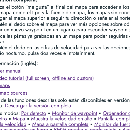
iza el botón “me gusta” al final del mapa para acceder a los
 mapa como el tipo y la fuente de mapa, los mapas sin cone
gar al mapa superior a seguir tu dirección o señalar al norte
tén el dedo sobre el mapa para ver más opciones sobre c
ar un nuevo waypoint en un lugar o para esconder waypoints
ca las pistas ya grabadas en un mapa para poder seguirlas
vo.
tén el dedo en las cifras de velocidad para ver las opciones
o nocturno, pulsa dos veces e infotainment.
rmación (inglés):
er manual
eo tutorial (full screen, offline and custom)
 maps
map sources
de las funciones descritas solo están disponibles en versión
a.
Descargar la versión completa
os modos:
Por defecto
▪︎
Monitor de waypoint
▪︎
Ordenador d
etro
▪︎
Mapa
▪︎
Muestra la velocidad en alto
▪︎
Pantalla compl
la velocidad
▪︎
Mapa a pantalla completa
▪︎
Monitor de fuer
 navegación en tierra
▪︎
BMW prueba el modo piloto
▪︎
Bar