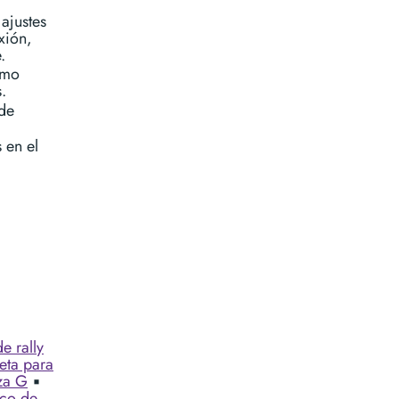
 ajustes
xión,
.
ómo
.
 de
 en el
e rally
eta para
za G
▪︎
co de