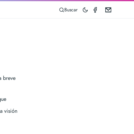
Speedometer 
Email
Buscar
a breve
que
a visión