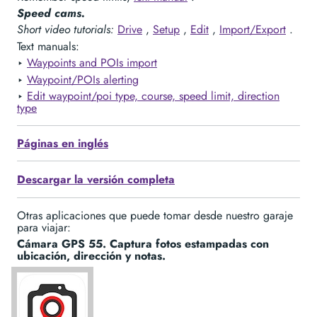
Speed cams.
Short video tutorials:
Drive
,
Setup
,
Edit
,
Import/Export
.
Text manuals:
‣
Waypoints and POIs import
‣
Waypoint/POIs alerting
‣
Edit waypoint/poi type, course, speed limit, direction
type
Páginas en inglés
Descargar la versión completa
Otras aplicaciones que puede tomar desde nuestro garaje
para viajar:
Cámara GPS 55. Captura fotos estampadas con
ubicación, dirección y notas.