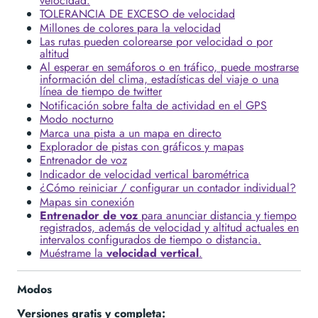
velocidad.
TOLERANCIA DE EXCESO de velocidad
Millones de colores para la velocidad
Las rutas pueden colorearse por velocidad o por
altitud
Al esperar en semáforos o en tráfico, puede mostrarse
información del clima, estadísticas del viaje o una
línea de tiempo de twitter
Notificación sobre falta de actividad en el GPS
Modo nocturno
Marca una pista a un mapa en directo
Explorador de pistas con gráficos y mapas
Entrenador de voz
Indicador de velocidad vertical barométrica
¿Cómo reiniciar / configurar un contador individual?
Mapas sin conexión
Entrenador de voz
para anunciar distancia y tiempo
registrados, además de velocidad y altitud actuales en
intervalos configurados de tiempo o distancia.
Muéstrame la
velocidad vertical
.
Modos
Versiones gratis y completa: