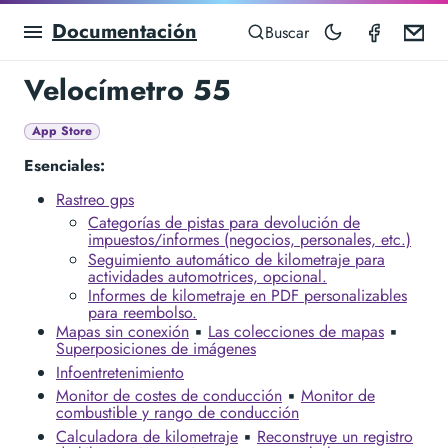
Documentación
Speedom
Em
Buscar
Velocímetro 55
App Store
Esenciales:
Rastreo gps
Categorías de pistas para devolución de
impuestos/informes (negocios, personales, etc.)
Seguimiento automático de kilometraje para
actividades automotrices, opcional.
Informes de kilometraje en PDF personalizables
para reembolso.
Mapas sin conexión
▪︎
Las colecciones de mapas
▪︎
Superposiciones de imágenes
Infoentretenimiento
Monitor de costes de conducción
▪︎
Monitor de
combustible y rango de conducción
Calculadora de kilometraje
▪︎
Reconstruye un registro