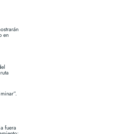
mostrarán
o en
del
ruta
iminar”.
ia fuera
jamiento: