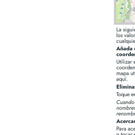
La sigui
los valo
cualquie
Añada 
coorde
Utilizar
coordena
mapa uti
aquí.
Elimina
Toque en
Cuando s
nombres
renombr
Acercar
Para ace
o tocar 