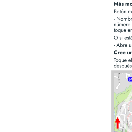
Más mo
Botón 
- Nombr
número 
toque en
O si es
- Abre u
Cree un
Toque el
después”