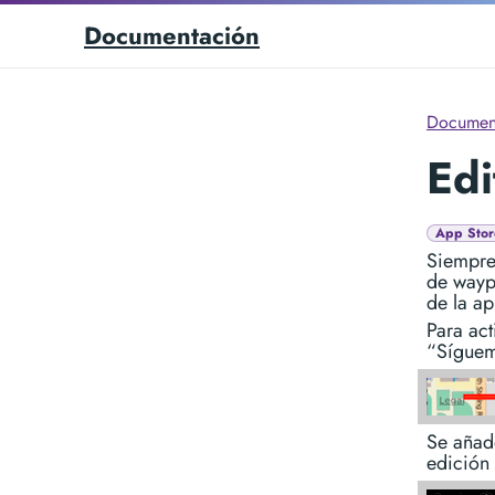
Documentación
Documen
Edi
App Stor
Siempre
de waypo
de la ap
Para act
“Síguem
Se añade
edición 