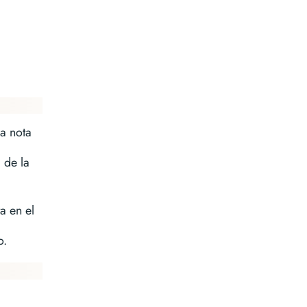
na nota
 de la
a en el
o.