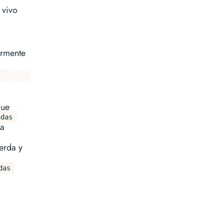
 vivo
ormente
que
adas
ja
ierda y
das