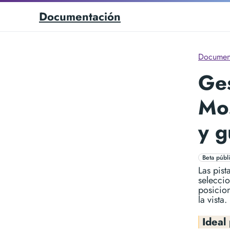
Documentación
Documen
Ges
Mos
y g
Beta públ
Las pist
selecci
posicion
la vista.
Ideal