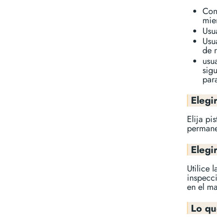
Con
mie
Usu
Usu
de 
usu
sigu
par
Elegir
Elija pi
permane
Elegi
Utilice 
inspecc
en el ma
Lo qu