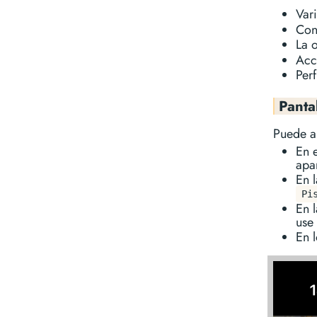
Var
Cont
La o
Acc
Perf
Pantal
Puede a
En 
apa
En l
Pi
En l
use
En 