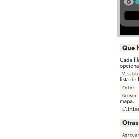
Que h
Cada fil
opciona
Visibl
lista de 
Color
Grosor
mapa.
Elimin
Otras
Agrega