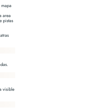
el mapa
a area
e pistas
atras
adas.
 visible