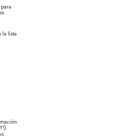
 para
es
 la lista
rmación
Y!).
DS