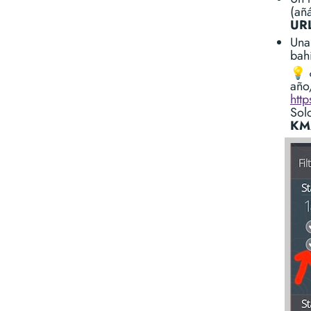
(añ
URL
Una
bah
💡 
año
htt
Sol
KM