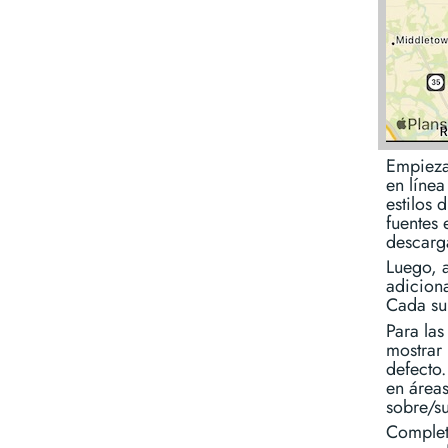
Empieza
en línea
estilos 
fuentes
descarg
Luego, 
adicion
Cada sup
Para las
mostrar
defecto
en áreas
sobre/s
Complet