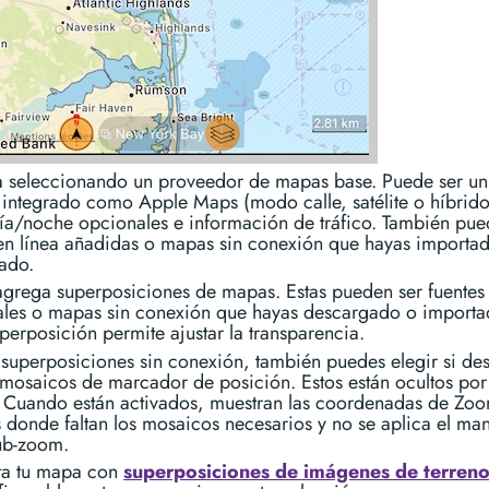
 seleccionando un proveedor de mapas base. Puede ser u
 integrado como Apple Maps (modo calle, satélite o híbrido
día/noche opcionales e información de tráfico. También pue
 en línea añadidas o mapas sin conexión que hayas importa
ado.
agrega superposiciones de mapas. Estas pueden ser fuentes 
ales o mapas sin conexión que hayas descargado o importa
erposición permite ajustar la transparencia.
 superposiciones sin conexión, también puedes elegir si de
 mosaicos de marcador de posición. Estos están ocultos por
. Cuando están activados, muestran las coordenadas de Z
 donde faltan los mosaicos necesarios y no se aplica el ma
ub-zoom.
a tu mapa con
superposiciones de imágenes de terren