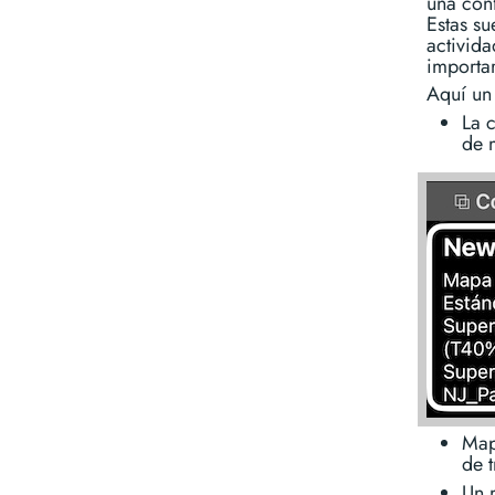
una conf
Estas su
activid
importa
Aquí un 
La 
de 
Map
de t
Un 