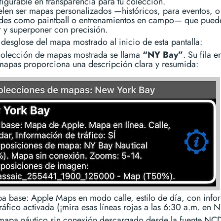
igurable en transparencia para tu colección.
elen ser mapas personalizados —históricos, para eventos, o
ades como paintball o entrenamientos en campo— que pued
r y superponer con precisión.
desglose del mapa mostrado al inicio de esta pantalla:
colección de mapas mostrada se llama
“NY Bay”
. Su fila en
mapas proporciona una descripción clara y resumida:
a base: Apple Maps en modo calle, estilo de día, con info
ráfico activada (¡mira esas líneas rojas a las 6:30 a.m. en N
mapa náutico sin conexión descargado desde la fuente NC