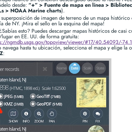
ádelo desde:
“+” > Fuente de mapa en línea > Bibliote
s > NOAA Marine charts
).
 superposición de imagen de terreno de un mapa histórico 
ía de NY. ¡Mira el sello en la esquina del mapa!
¿Sabías esto? Puedes descargar mapas históricos de casi c
/lugar en EE. UU. de forma gratuita:
ps://ngmdb.usgs.gov/topoview/viewer/#17/40.54093/-74.
o navega hasta tu ubicación, selecciona el mapa y elige la 
Z
: