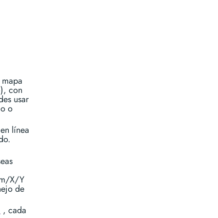
n mapa
), con
des usar
do o
en línea
do.
seas
oom/X/Y
nejo de
o
, cada