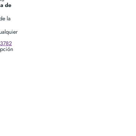
ca de
de la
ualquier
13782
opción