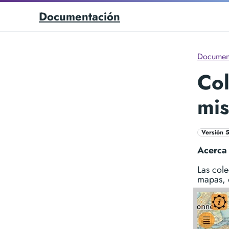
Documentación
Documen
Col
mis
Versión 
Acerca
Las col
mapas, 