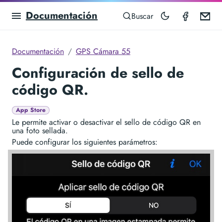
Documentación
GPS Ca
Em
Buscar
Documentación
GPS Cámara 55
Configuración de sello de
código QR.
App Store
Le permite activar o desactivar el sello de código QR en
una foto sellada.
Puede configurar los siguientes parámetros: