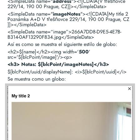
<SimpleData name="
address
"><![CDATA[V třešňovce
229/14, 190 00 Prague, CZ]]></SimpleData>
<SimpleData name="
imageNotes
"><![CDATA[My title 2
Poznámka A+D V třešňovce 229/14, 190 00 Prague, CZ
]]></SimpleData>
<SimpleData name=“image”>266A7DD8-D9E5-4E7B-
B314-0AF13290F834.jpg</SimpleData>
Así es como se muestra el siguiente estilo de globo:
<h2>$[name]</h2><img width='
500
'
src='$[blcPoint/image]'/><p>
<h3> Notas: $[blcPoint/imageNotes]</h3>
$[blcPoint/uuid/displayName]: <i>$[blcPoint/uuid]</i>
Se muestra como un globo: