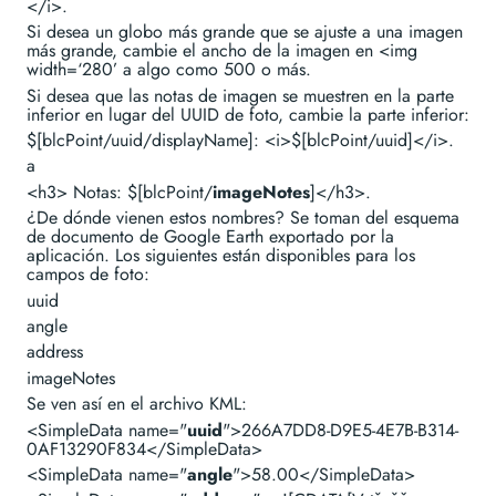
</i>.
Si desea un globo más grande que se ajuste a una imagen
más grande, cambie el ancho de la imagen en <img
width=‘280’ a algo como 500 o más.
Si desea que las notas de imagen se muestren en la parte
inferior en lugar del UUID de foto, cambie la parte inferior:
$[blcPoint/uuid/displayName]: <i>$[blcPoint/uuid]</i>.
a
<h3> Notas: $[blcPoint/
imageNotes
]</h3>.
¿De dónde vienen estos nombres? Se toman del esquema
de documento de Google Earth exportado por la
aplicación. Los siguientes están disponibles para los
campos de foto:
uuid
angle
address
imageNotes
Se ven así en el archivo KML:
<SimpleData name="
uuid
">266A7DD8-D9E5-4E7B-B314-
0AF13290F834</SimpleData>
<SimpleData name="
angle
">58.00</SimpleData>