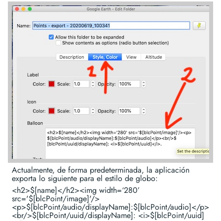
Actualmente, de forma predeterminada, la aplicación
exporta lo siguiente para el estilo de globo:
<h2>$[name]</h2><img width=‘280’
src='$[blcPoint/image]'/>
<p>$[blcPoint/audio/displayName]:$[blcPoint/audio]</p>
<br/>$[blcPoint/uuid/displayName]: <i>$[blcPoint/uuid]