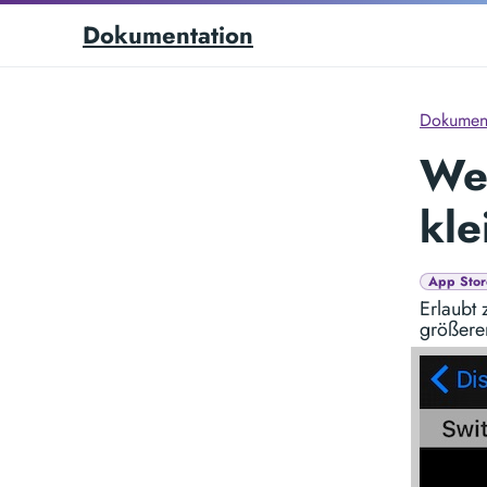
Dokumentation
Dokument
Wec
kle
App Stor
Erlaubt 
größeren