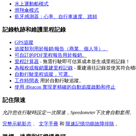
水上運動船模式
滑翔傘模式
藍牙感測器：心率、自行車速度、踏頻
記錄軌跡和維護里程記錄
GPS追蹤
追蹤類別用於報銷/報告（商業、個人等）。
可自訂的PDF里程報告用於報銷。
里程計算器
- 無需行駛即可估算成本並生成里程記錄！
為報稅或報銷重建里程記錄
- 重建過往記錄並使其符合
自動行駛里程追蹤，可選。
工作時間表
用於自動行駛追蹤。
使用 iBeacon 實現更精確的自動追蹤啟動和停止
記住限速
允許您在行駛時設定一次限速，Speedometer下次會自動套用。
完整示範影片
、
文字手冊
和
限速記憶功能故障排除
。