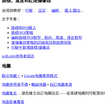
路標。速度和紅燈攝像頭
短視頻教程：
行駛
、
設定
、
編輯
、
匯入/匯出
。
文字手冊：
路標和POI匯入
路標/POI警報
編輯路標/POI類型、航向、限速、接近類型
速攝像頭警報的詳細資訊和故障排除
行駛中新增路標/攝像頭
scdb.info使用者資訊
地圖
顯示地圖！
▪︎
Google地圖夜間模式
地圖使用者手冊
▪︎
離線地圖
▪︎
自訂地圖來源
地圖集合
，讓您建立自訂地圖設定——從基礎地圖到可配置的
地面影像覆蓋