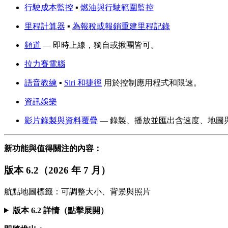
行駛成本監控
▪︎
燃油與行駛範圍監控
里程計算器
▪︎
為報稅或報銷重建里程記錄
頻道
— 即時上線，獨自或揪團皆可。
拉力賽電腦
語音教練
▪︎
Siri 和捷徑
用於控制應用程式和限速。
資訊娛樂
影片錄製與資料覆疊
— 錄製、播放並匯出含速度、地圖
新功能與值得關注的內容：
版本 6.2（2026 年 7 月）
航點地圖標籤：可調整大小、背景與照片
版本 6.2 詳情（點擊展開）