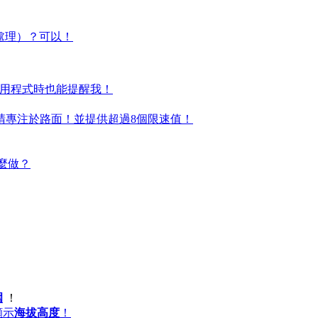
工處理）？可以！
用程式時也能提醒我！
睛專注於路面！並提供超過8個限速值！
怎麼做？
圍
！
顯示
海拔高度
！