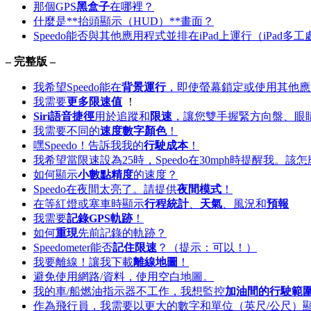
那個GPS
黑盒子
在哪裡？
什麼是**抬頭顯示（HUD）**畫面？
Speedo能否與其他應用程式並排在iPad上運行（iPad多
– 完整版 –
我希望Speedo能在
背景運行
，即使螢幕鎖定或使用其他應
我需要
更多限速值
！
Siri語音捷徑
用於追蹤和
限速
，讓您雙手握緊方向盤、眼
我需要不同的
速度數字顏色
！
嘿Speedo！告訴我我的
行駛成本
！
我希望當限速設為25時，Speedo在30mph時提醒我。該
如何顯示
小數點精度
的速度？
Speedo在夜間太亮了。請提供
夜間模式
！
在等紅燈或塞車時顯示
行程統計
、
天氣
、風況和
預報
我需要
記錄GPS軌跡
！
如何
重現
先前記錄的軌跡？
Speedometer能否
記住限速
？（提示：可以！）
我要離線！讓我下載
離線地圖
！
避免使用網路/資料，使用空白地圖。
我的車/船燃油指示器不工作，我想監控
加油間的行駛範
作為飛行員，我需要以更大的數字和單位（英尺/公尺）