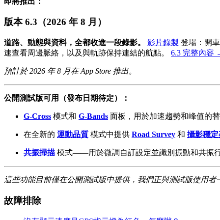
即將推出：
版本 6.3（2026 年 8 月）
道路、動態與資料，全都收進一段錄影。
影片錄製
登場：開車
速查看周邊脈絡，以及與軌跡保持連結的航點。
6.3 完整內容 
預計於 2026 年 8 月在 App Store 推出。
公開測試版可用（發布日期待定）：
G-Cross
模式和
G-Bands
面板，用於加速趨勢和峰值的替
在全新的
運動品質
模式中提供
Road Survey
和
攝影穩定
共振掃描
模式——用於微調自訂設定並識別振動和共振
這些功能目前僅在公開測試版中提供，我們正與測試版使用者一起在 
故障排除