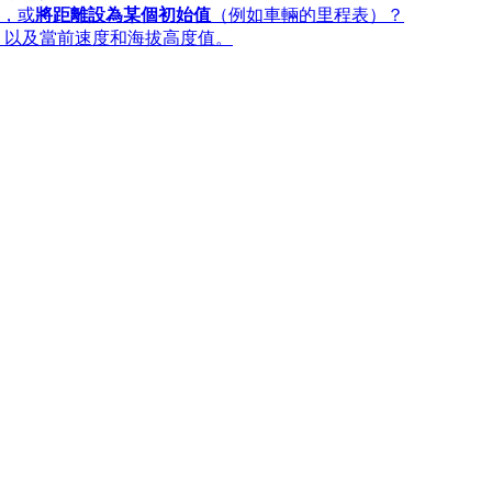
，或
將距離設為某個初始值
（例如車輛的里程表）？
，以及當前速度和海拔高度值。