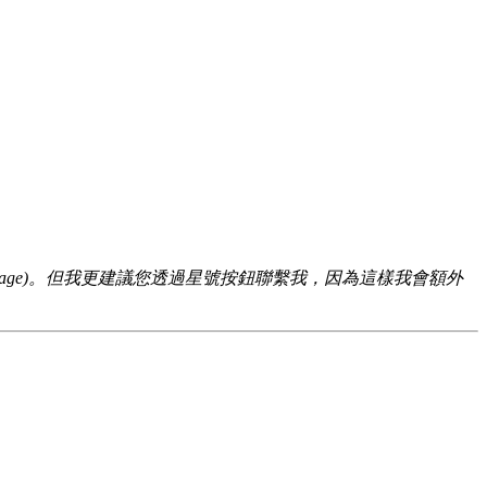
47 (+iMessage)。但我更建議您透過星號按鈕聯繫我，因為這樣我會額外