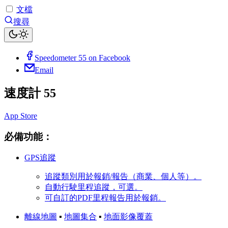
文檔
搜尋
Speedometer 55 on Facebook
Email
速度計 55
App Store
必備功能：
GPS追蹤
追蹤類別用於報銷/報告（商業、個人等）。
自動行駛里程追蹤，可選。
可自訂的PDF里程報告用於報銷。
離線地圖
▪︎
地圖集合
▪︎
地面影像覆蓋