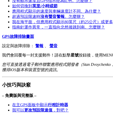
沒有顯示速度且GPS指示燈為紅色。怎麼辦？
如何切換到
英里/小時或節
應用程式顯示的速度與車輛速度計不同。為什麼？
超過預設限速時
沒有聲音警報
。怎麼辦？
我在海平面，但應用程式顯示80英尺（約25公尺）或更
指南針運作異常，一直指向北然後跳到南。怎麼辦？
GPS故障排除畫面
設定與故障排除：
警報
、
聲音
我們會回覆每一封支援郵件！請在點擊
星號
按鈕後，使用MENU
您可直接透過電子郵件聯繫應用程式開發者（Stan Dvoychenko，我）：
獲得iOS版本和裝置型號的資訊。
小技巧與訣竅
– 免費版與完整版 –
在主GPS面板中顯示
行程計時器
我可以
更改預設限速值
，對吧？