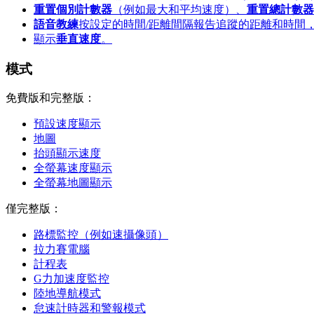
重置個別計數器
（例如最大和平均速度）、
重置總計數器
語音教練
按設定的時間/距離間隔報告追蹤的距離和時間
顯示
垂直速度
。
模式
免費版和完整版：
預設速度顯示
地圖
抬頭顯示速度
全螢幕速度顯示
全螢幕地圖顯示
僅完整版：
路標監控（例如速攝像頭）
拉力賽電腦
計程表
G力加速度監控
陸地導航模式
怠速計時器和警報模式