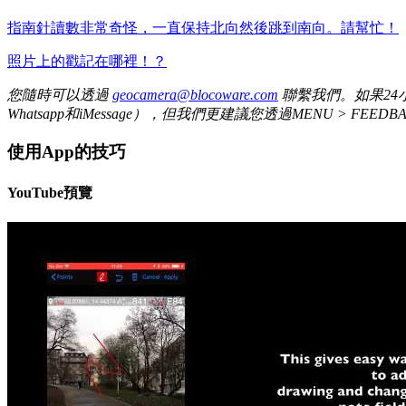
指南針讀數非常奇怪，一直保持北向然後跳到南向。請幫忙！
照片上的戳記在哪裡！？
您隨時可以透過
geocamera@blocoware.com
聯繫我們。如果24小
Whatsapp和iMessage），但我們更建議您透過MENU > FEEDB
使用App的技巧
YouTube預覽