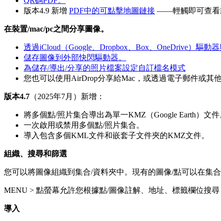
QR碼PDF。
版本4.9 新增
PDF中的可點擊地圖鏈接
——輕觸即可查看
在裝置/mac/pc之間分享圖像。
透過iCloud（Google、Dropbox、Box、OneDrive）驅
儲存圖像到外部快閃驅動器。
為儲存/導出/分享的照片檔案設定自訂檔名模式
您也可以使用AirDrop分享給Mac，或透過電子郵件或
版本4.7
（2025年7月）新增：
將多個點/照片集合導出為單一KMZ（Google Earth）文
一次啟用或禁用多個點/照片集合。
導入包含多個KML文件和嵌套子文件夾的KMZ文件。
組織、搜尋和篩選
您可以將圖像組織到集合/資料夾中。現有的圖像/點可以在集
MENU > 點螢幕允許您根據點/圖像註解、地址、標籤欄位
導入