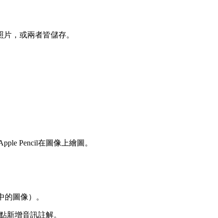
照片，或兩者皆儲存。
e Pencil在圖像上繪圖。
行中的圖像）。
像/點新增音訊註解。