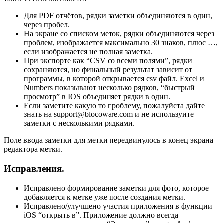
Для PDF отчётов, рядки заметки объединяются в один,
через пробел.
На экране со списком меток, рядки объединяются через
проблем, изображается максимально 30 знаков, плюс …,
если изображается не полная заметка.
При экспорте как “CSV со всеми полями”, рядки
сохраняются, но финальный результат зависит от
программы, в которой открывается csv файл. Excel и
Numbers показывают несколько рядков, “быстрый
просмотр” в IOS объединяет рядки в один.
Если заметите какую то проблему, пожалуйста дайте
знать на support@blocoware.com и не используйте
заметки с несколькими рядками.
Поле ввода заметки для метки передвинулось в конец экрана
редактора метки.
Исправления.
Исправлено формирование заметки для фото, которое
добавляется к метке уже после создания метки.
Исправлено/улучшено участия приложения в функции
iOS “открыть в”. Приложение должно всегда