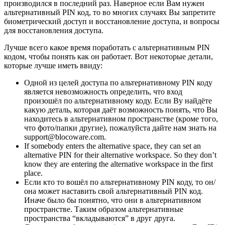
производился в последний раз. Наверное если Вам нужен
альтернативный PIN код, то во многих случаях Вы запретите
биометрический доступ и восстановление доступа, и вопросы
для восстановления доступа.
Лучше всего какое время поработать с альтернативным PIN
кодом, чтобы понять как он работает. Вот некоторые детали,
которые лучше иметь ввиду:
Одной из целей доступа по альтернативному PIN коду
является невозможность определить, что вход
произошёл по альтернативному коду. Если Ву найдёте
какую деталь, которая даёт возможность понять, что Вы
находитесь в альтернативном пространстве (кроме того,
что фото/папки другие), пожалуйста дайте нам знать на
support@blocoware.com.
If somebody enters the alternative space, they can set an
alternative PIN for their alternative workspace. So they don’t
know they are entering the alternative workspace in the first
place.
Если кто то вошёл по альтернативному PIN коду, то он/
она может наставить свой альтернативный PIN код.
Иначе было бы понятно, что они в альтернативном
пространстве. Таким образом альтернативные
пространства “вкладываются” в друг друга.