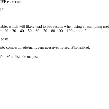
TIFF e execute:
'''
or table, which will likely lead to bad results when using a resampling m
ised. 0…10…20…30…40…50…60…70…80…90…100 - done. '''
pasta.
ento compartilhado/na nuvem acessível no seu iPhone/iPad.
ão ‘+’ na lista de mapas: