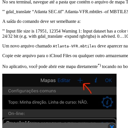
No seu terminal, navegue até a pasta que contém o arquivo de mapa 
''' gdal_translate “Atlanta SEC.tif” Atlanta-VFR.mbtiles -of MBTILES 
A saída do comando deve ser semelhante a:
''' Input file size is 17951, 12354 Warning 1: Input dataset has a col
24/32 bit (e.g. with gdal_translate -expand rgb/rgba) is adv
Um novo arquivo chamado
deve aparecer na 
Atlanta-VFR.mbtiles
Copie este arquivo para o iCloud Files ou qualquer outro armazenam
*)
No aplicativo, você pode abrir este mapa diretamente
tocando no bot