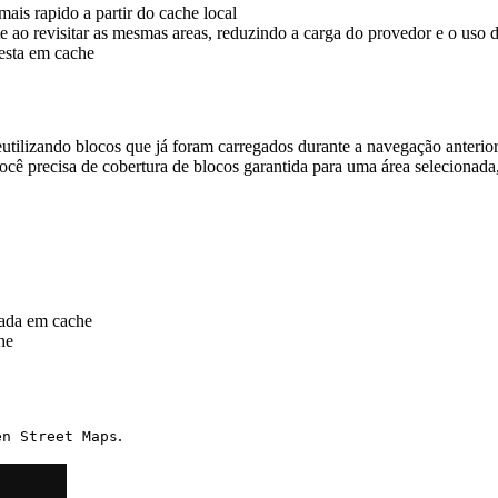
ais rapido a partir do cache local
 ao revisitar as mesmas areas, reduzindo a carga do provedor e o uso 
esta em cache
ilizando blocos que já foram carregados durante a navegação anterior
cê precisa de cobertura de blocos garantida para uma área selecionada
tada em cache
ne
.
en Street Maps