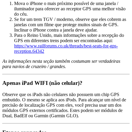
Mova o iPhone o mais próximo possível de uma janela /
iluminador para oferecer ao receptor GPS uma melhor visão
do céu.
Se for um trem TGV / moderno, observe que eles cobrem as
janelas com um filme que protege muitos sinais de GPS.
Inclinar o iPhone contra a janela deve ajudar.
Para o Reino Unido, mais informações sobre a recepção do
GPS em diferentes trens podem ser encontradas aqui:
https://www.railforums.co.uk/threads/best-seats-for-gps-
reception.64342
As informações nesta seção também costumam ser verdadeiras
para navios de cruzeiro / grandes.
Apenas iPad WIFI (não celular)?
Observe que os iPads não celulares não possuem um chip GPS
embutido. O mesmo se aplica aos iPods. Para alcançar um nível de
precisão de localização GPS com eles, você precisa usar um dos
módulos GPS externos certificados. Estes podem ser módulos de
Dual, BadElf ou Garmin (Garmin GLO).