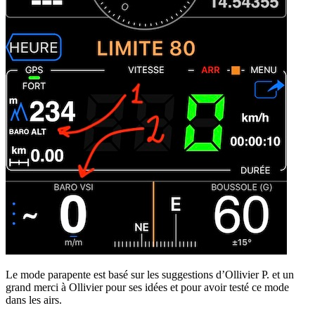
Le mode parapente est basé sur les suggestions d’Ollivier P. et un
grand merci à Ollivier pour ses idées et pour avoir testé ce mode
dans les airs.